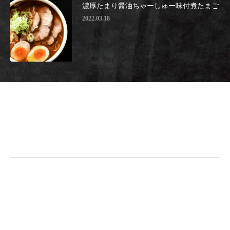
濃厚たまり醤油ちゃーしゅー味付煮たまご
2022.03.18
小樽らーめん一期一会
〒047-0152 北海道小樽市新光4丁目3−24
営業時間
昼営業 11時〜15時
(ラストオーダー14時30分)
夜営業 17時〜21時